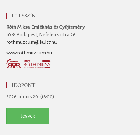
HELYSZÍN
Róth Miksa Emlékház és Gyűjtemény
1078 Budapest, Nefelejcs utca 26.
rothmuzeum@kult7.hu
www.rothmuzeum.hu
IDŐPONT
2026. június 20. (16:00)
Jegyek