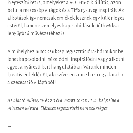
kiegészítőket is, amelyeket a RÓTH160 kiállítás, azon
belül a meseszép virágok és a Tiffany-üveg inspirált. Az
alkotások így nemcsak emlékek lesznek egy különleges
estéről, hanem személyes kapcsolódások Róth Miksa
lenyűgöző művészetéhez is.
A műhelyhez nincs szükség regisztrációra: bármikor be
lehet kapcsolódni, nézelődni, inspirálódni vagy alkotni
egyet a nyáresti kert hangulatában. Várunk minden
kreatív érdeklődőt, aki szívesen vinne haza egy darabot
a szecesszió világából!
Az alkotóműhely 16 és 20 óra között tart nyitva, helyszíne a
múzeum udvara. Előzetes regisztráció nem szükséges.
•••