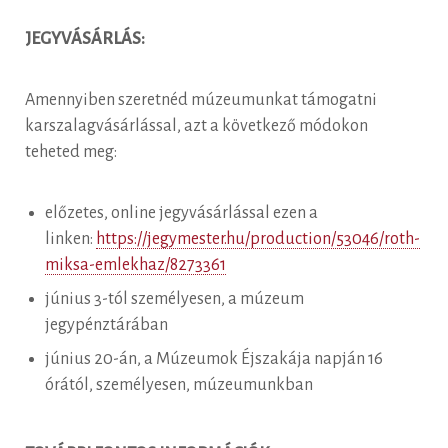
JEGYVÁSÁRLÁS:
Amennyiben szeretnéd múzeumunkat támogatni
karszalagvásárlással, azt a következő módokon
teheted meg:
előzetes, online jegyvásárlással ezen a
linken:
https://jegymester.hu/production/53046/roth-
miksa-emlekhaz/8273361
június 3-tól személyesen, a múzeum
jegypénztárában
június 20-án, a Múzeumok Éjszakája napján 16
órától, személyesen, múzeumunkban