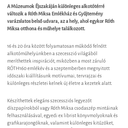
A Múzeumok Éjszakáján különleges alkotótérré
változik a Róth Miksa Emlékház és Gyűjtemény
varázslatos belső udvara, az a hely, ahol egykor Róth
Miksa otthona és műhelye találkozott.
16 és 20 óra között folyamatosan működő felnőtt
alkotóműhelyünkben a szecesszió világából
meríthettek inspirációt, miközben a most záruló
RÓTH160 emlékév és a szeptemberben megnyitott
időszaki kiállításunk motívumai, tervrajzai és
különleges részletei kelnek új életre a kezetek alatt.
Készíthettek elegáns szecessziós legyezőt
díszpapírokból vagy Róth Miksa csodaszép mintáinak
felhasználásával, egyedi ex librist könyvmolyoknak és
grafikarajongóknak, valamint különleges kitűzőket,