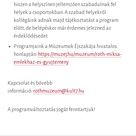
hiszen a helyszínen jellemzően szabadulnak fel
helyek a csoportokban. A szabad helyekről
kollégáink adnak majd tájékoztatást a program
előtt, de belépéskor már érdemes jelezned az
érdeklődésedet.
Programjaink a Múzeumok Éjszakája hivatalos
honlapján:
https://muzej.hu/muzeum/roth-miksa-
emlekhaz-es-gyujtemeny
Kapcsolat és bővebb
információ:
rothmuzeum@kult7.hu
A programváltoztatás jogát fenntartjuk!