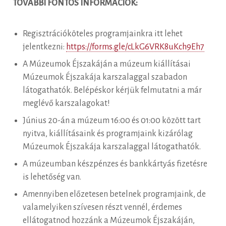
TOVÁBBI FONTOS INFORMÁCIÓK:
Regisztrációköteles programjainkra itt lehet
jelentkezni:
https://forms.gle/cLkG6VRK8uKch9Eh7
A Múzeumok Éjszakáján a múzeum kiállításai
Múzeumok Éjszakája karszalaggal szabadon
látogathatók. Belépéskor kérjük felmutatni a már
meglévő karszalagokat!
Június 20-án a múzeum 16:00 és 01:00 között tart
nyitva, kiállításaink és programjaink kizárólag
Múzeumok Éjszakája karszalaggal látogathatók.
A múzeumban készpénzes és bankkártyás fizetésre
is lehetőség van.
Amennyiben előzetesen betelnek programjaink, de
valamelyiken szívesen részt vennél, érdemes
ellátogatnod hozzánk a Múzeumok Éjszakáján,