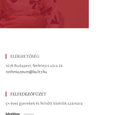
ELÉRHETŐSÉG
1078 Budapest, Nefelejcs utca 26.
rothmuzeum@kult7.hu
FELFEDEZŐFÜZET
5+ éves gyerekek és felnőtt kísérőik számára
bővebben