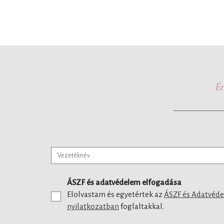
Ér
ÁSZF és adatvédelem elfogadása
Elolvastam és egyetértek az
ÁSZF és Adatvéd
nyilatkozatban
foglaltakkal.