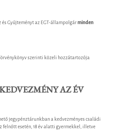
áz és Gyűjteményt az EGT-állampolgár
minden
i Törvénykönyv szerinti közeli hozzátartozója
E KEDVEZMÉNY AZ ÉV
hető jegypénztárunkban a kedvezményes családi
felnőtt esetén, 18 év alatti gyermekkel, illetve