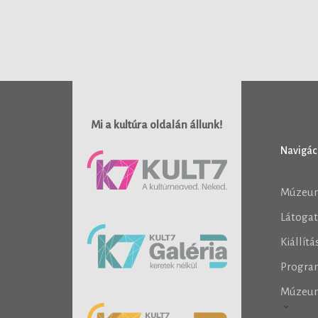
Mi a kultúra oldalán állunk!
Navigác
Múzeu
Látoga
Kiállít
Progra
Múzeu