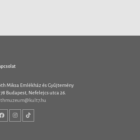
apcsolat
óth Miksa Emlékház és Gyűjtemény
78 Budapest, Nefelejcs utca 26.
othmuzeum@kult7.hu