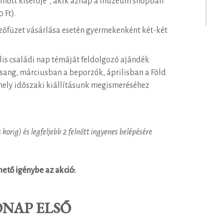
felnőtt kísérője*, akik aznap a múzeum shopban
 Ft).
ezőfüzet vásárlása esetén gyermekenként két-két
lis családi nap témáját feldolgozó ajándék
rsang, márciusban a beporzók, áprilisban a Föld
ely időszaki kiállításunk megismeréséhez
korig) és legfeljebb 2 felnőtt ingyenes belépésére
ető igénybe az akció:
ÓNAP ELSŐ