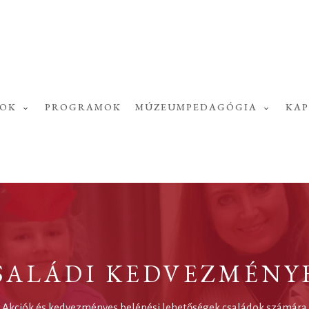
SOK
PROGRAMOK
MÚZEUMPEDAGÓGIA
KA
SALÁDI KEDVEZMÉNY
Akciók és kedvezményes belépési lehetőségek családok számára