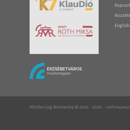
Kapcso
Közzété
Englis
Minden jog fenntartva © 2010 - 2026 - rothmuzeu