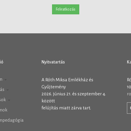
Feliratkozás
ió
Nyitvatartás
K
m
A Róth Miksa Emlékház és
R
Gyűjtemény
10
tás
2026. június 21. és szeptember 4.
r
ások
között
felújítás miatt zárva tart.
mok
mpedagógia