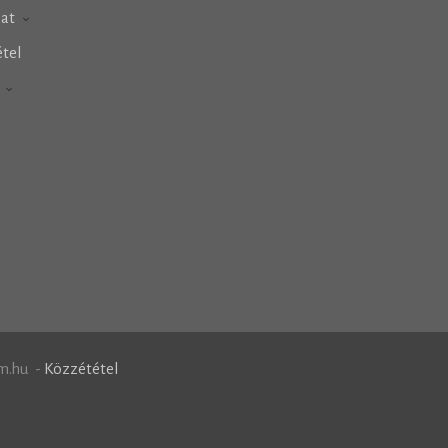
lat
tel
h
m.hu -
Közzététel