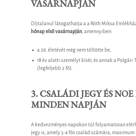
VASÁRNAPJÁN
Díjtalanul látogathatja a a Róth Miksa Emlékh
hónap első vasárnapján
, amennyiben:
a 26. életévét még nem töltötte be,
18 év alatti személyt kísér, és annak a Polgár
(legfeljebb 2 fő).
3. CSALÁDI JEGY ÉS NO
MINDEN NAPJÁN
A kedvezményes napokon túl folyamatosan elér
jegy is, amely 3-4 fős család számára, maximum 2 