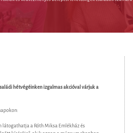
saládi hétvégéinken izgalmas akcióval várjuk a
napokon:
n látogathatja a Róth Miksa Emlékház és