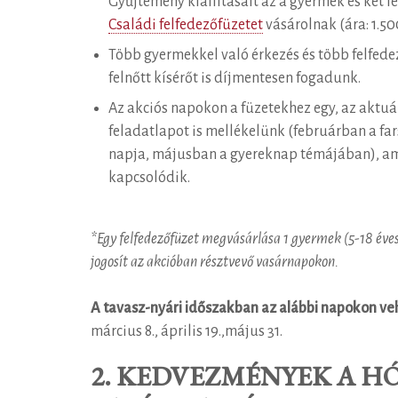
Gyűjtemény kiállításait az a gyermek és két 
Családi felfedezőfüzetet
vásárolnak (ára: 1.500
Több gyermekkel való érkezés és több felfed
felnőtt kísérőt is díjmentesen fogadunk.
Az akciós napokon a füzetekhez egy, az aktuá
feladatlapot is mellékelünk (februárban a fa
napja, májusban a gyereknap témájában), am
kapcsolódik.
*Egy felfedezőfüzet megvásárlása 1 gyermek (5-18 éves 
jogosít az akcióban résztvevő vasárnapokon.
A tavasz-nyári időszakban az alábbi napokon veh
március 8., április 19.,
május 31.
2. KEDVEZMÉNYEK A H