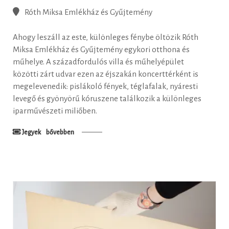
Róth Miksa Emlékház és Gyűjtemény
Ahogy leszáll az este, különleges fénybe öltözik Róth
Miksa Emlékház és Gyűjtemény egykori otthona és
műhelye. A századfordulós villa és műhelyépület
közötti zárt udvar ezen az éjszakán koncerttérként is
megelevenedik: pislákoló fények, téglafalak, nyáresti
levegő és gyönyörű kóruszene találkozik a különleges
iparművészeti miliőben.
Jegyek
bővebben