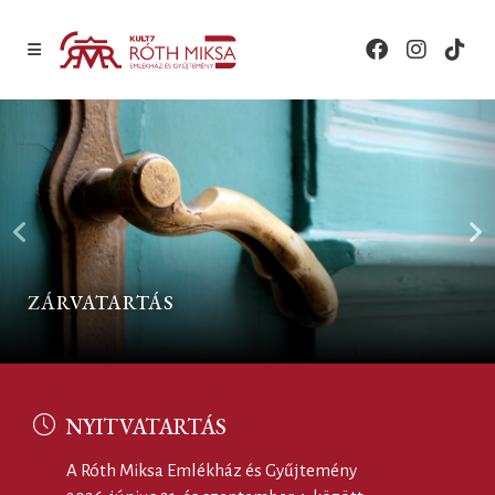
ZÁRVATARTÁS
NYITVATARTÁS
A Róth Miksa Emlékház és Gyűjtemény