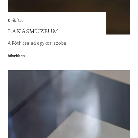
Kiállítás
LAKÁSMÚZEUM
A Róth család egykori szobái
bővebben