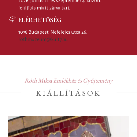
2026. június 21. és szeptember 4. között
felújítás miatt zárva tart.
ELÉRHETŐSÉG
1078 Budapest, Nefelejcs utca 26.
rothmuzeum@kult7.hu
Róth Miksa Emlékház és Gyűjtemény
KIÁLLÍTÁSOK