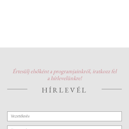
Értesülj elsőként a programjainkról, iratkozz fel
a hírlevelünkre!
HÍRLEVÉL