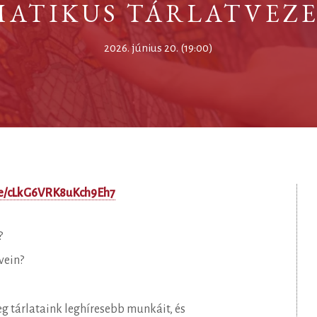
MATIKUS TÁRLATVEZE
2026. június 20. (19:00)
gle/cLkG6VRK8uKch9Eh7
?
vein?
eg tárlataink leghíresebb munkáit, és