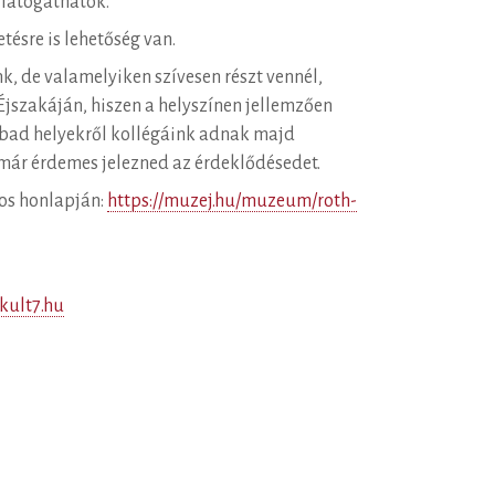
látogathatók.
ésre is lehetőség van.
, de valamelyiken szívesen részt vennél,
szakáján, hiszen a helyszínen jellemzően
abad helyekről kollégáink adnak majd
 már érdemes jelezned az érdeklődésedet.
os honlapján:
https://muzej.hu/muzeum/roth-
ult7.hu