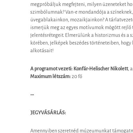
megpróbáljuk megfejteni, milyen üzeneteket ho
szimbólumnak? Van-e mondandója a színeknek, 
üvegablakainkon, mozaikjainkon? A tárlatvezet
ismerjük meg az egyes motívumok mögött rejlő 
jelentésrétegeit. Elmerülünk a historizmus és a s
körében, jelképek beszédes történeteiben, hogy
alkotásait!
A programot vezeti: Konfár-Helischer Nikolett
, 
Maximum létszám:
20 fő
•••
JEGYVÁSÁRLÁS:
Amennyiben szeretnéd múzeumunkat támogatni 