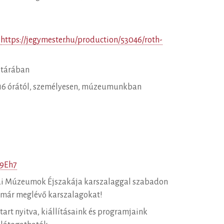
:
https://jegymester.hu/production/53046/roth-
ztárában
 16 órától, személyesen, múzeumunkban
h9Eh7
ai Múzeumok Éjszakája karszalaggal szabadon
a már meglévő karszalagokat!
art nyitva, kiállításaink és programjaink