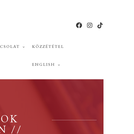
PCSOLAT
KÖZZÉTÉTEL
ENGLISH
MOK
N //