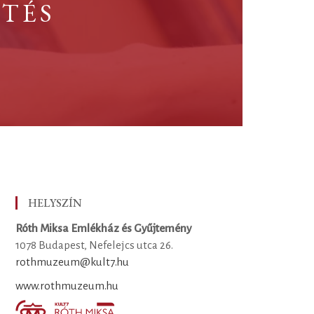
TÉS
HELYSZÍN
Róth Miksa Emlékház és Gyűjtemény
1078 Budapest, Nefelejcs utca 26.
rothmuzeum@kult7.hu
www.rothmuzeum.hu