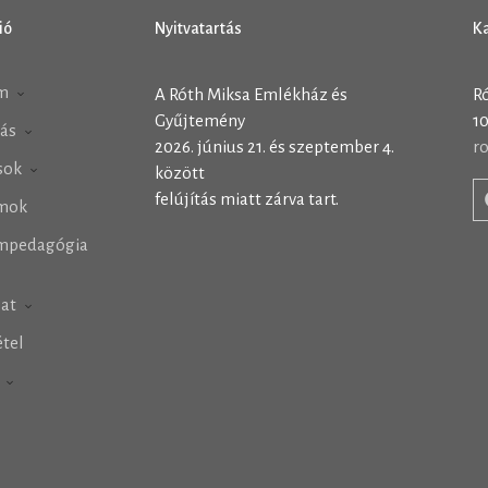
ió
Nyitvatartás
K
m
A Róth Miksa Emlékház és
R
Gyűjtemény
10
tás
2026. június 21. és szeptember 4.
r
ások
között
felújítás miatt zárva tart.
mok
mpedagógia
lat
tel
h