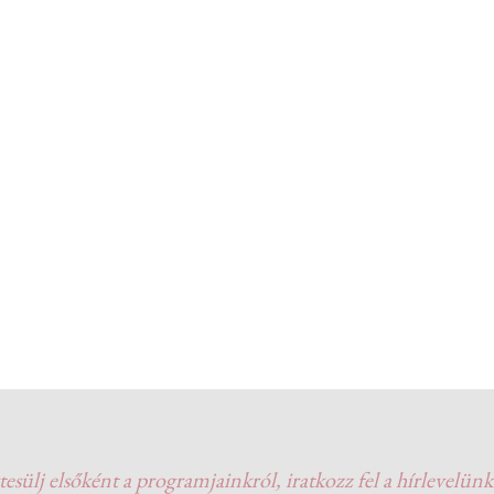
tesülj elsőként a programjainkról, iratkozz fel a hírlevelünk