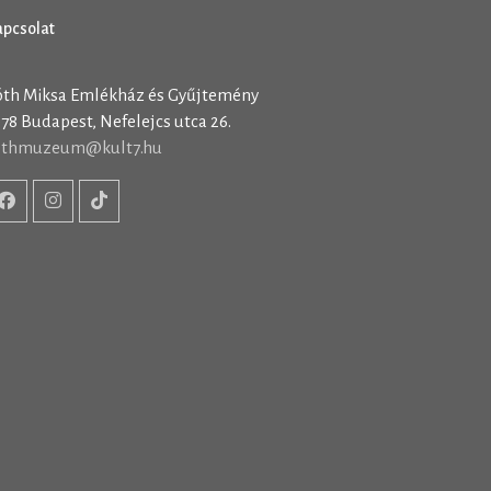
apcsolat
óth Miksa Emlékház és Gyűjtemény
78 Budapest, Nefelejcs utca 26.
othmuzeum@kult7.hu