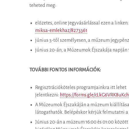
teheted meg:
előzetes, online jegyvásárlással ezen a linken
miksa-emlekhaz/8273361
június 3-tól személyesen, a múzeum jegypén
június 20-án, a Múzeumok Éjszakája napján
TOVÁBBI FONTOS INFORMÁCIÓK:
Regisztrációköteles programjainkra itt lehet
jelentkezni:
https://forms.gle/cLkG6VRK8uKc
A Múzeumok Éjszakáján a múzeum kiállítás
látogathatók. Belépéskor kérjük felmutatni 
Június 20-án a múzeum 16:00 és 01:00 között t