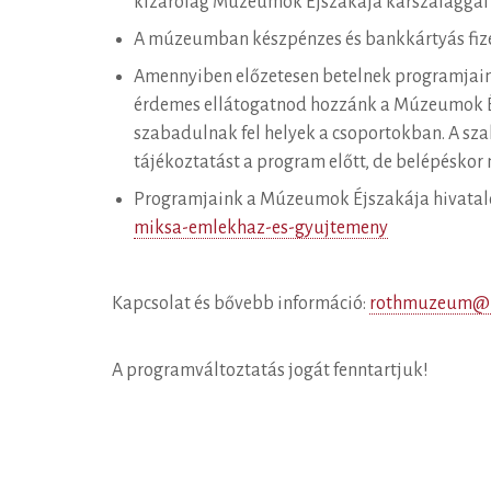
kizárólag Múzeumok Éjszakája karszalaggal 
A múzeumban készpénzes és bankkártyás fizet
Amennyiben előzetesen betelnek programjaink
érdemes ellátogatnod hozzánk a Múzeumok Éj
szabadulnak fel helyek a csoportokban. A sz
tájékoztatást a program előtt, de belépéskor
Programjaink a Múzeumok Éjszakája hivatal
miksa-emlekhaz-es-gyujtemeny
Kapcsolat és bővebb információ:
rothmuzeum@k
A programváltoztatás jogát fenntartjuk!