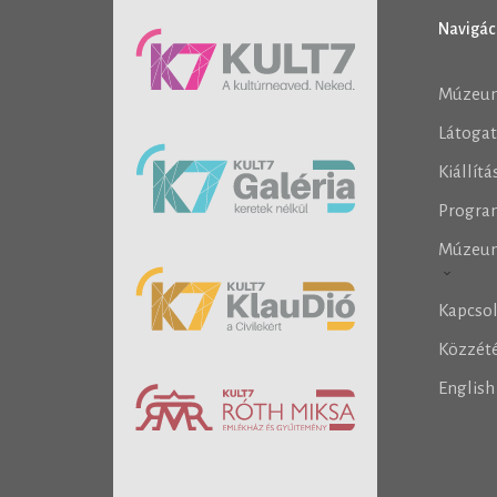
Navigác
Múzeu
Látoga
Kiállít
Progra
Múzeu
Kapcso
Közzété
Englis