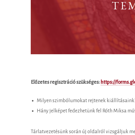
TE
Előzetes regisztráció szükséges:
https://forms.
Milyen szimbólumokat rejtenek kiállításaink
Hány jelképet fedezhetünk fel Róth Miksa mű
Tárlatvezetésünk során új oldalról vizsgáljuk m