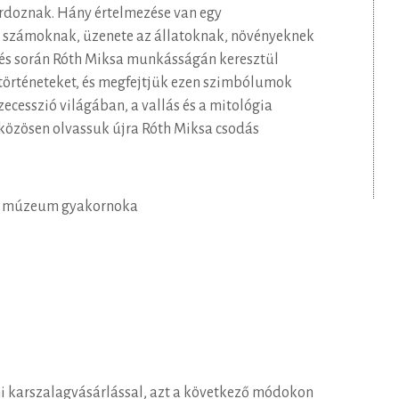
rdoznak. Hány értelmezése van egy
számoknak, üzenete az állatoknak, növényeknek
és során Róth Miksa munkásságán keresztül
történeteket, és megfejtjük ezen szimbólumok
zecesszió világában, a vallás és a mitológia
 közösen olvassuk újra Róth Miksa csodás
a múzeum gyakornoka
karszalagvásárlással, azt a következő módokon