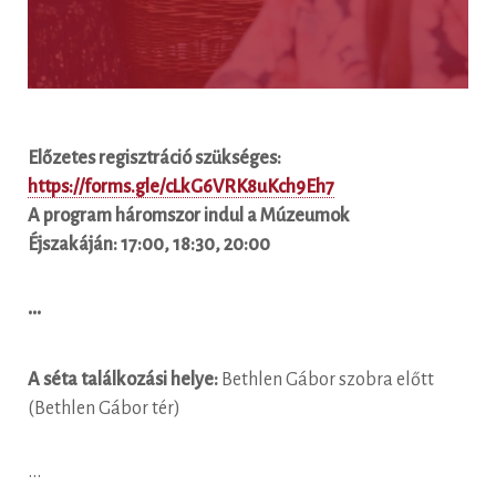
Előzetes regisztráció szükséges:
https://forms.gle/cLkG6VRK8uKch9Eh7
A program háromszor indul a Múzeumok
Éjszakáján: 17:00, 18:30, 20:00
•••
A séta találkozási helye:
Bethlen Gábor szobra előtt
(Bethlen Gábor tér)
•••