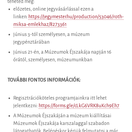
teheted meg:
előzetes, online jegyvásárlással ezen a
linken:
https://jegymester.hu/production/53046/roth-
miksa-emlekhaz/8273361
június 3-tól személyesen, a múzeum
jegypénztárában
június 21-én, a Múzeumok Éjszakája napján 16
órától, személyesen, múzeumunkban
TOVÁBBI FONTOS INFORMÁCIÓK:
Regisztrációköteles programjainkra itt lehet
jelentkezni:
https://forms.gle/cLkG6VRK8uKch9Eh7
A Múzeumok Éjszakáján a múzeum kiállításai
Múzeumok Éjszakája karszalaggal szabadon
látogathatók. Belépéskor kérjük felmutatni a már