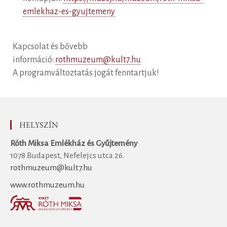
emlekhaz-es-gyujtemeny
Kapcsolat és bővebb
információ:
rothmuzeum@kult7.hu
A programváltoztatás jogát fenntartjuk!
HELYSZÍN
Róth Miksa Emlékház és Gyűjtemény
1078 Budapest, Nefelejcs utca 26.
rothmuzeum@kult7.hu
www.rothmuzeum.hu