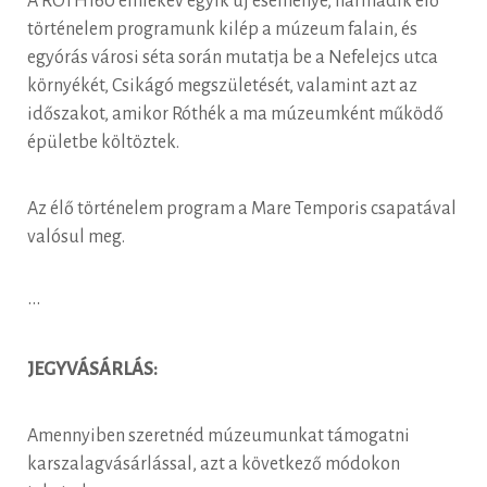
A RÓTH160 emlékév egyik új eseménye, harmadik élő
történelem programunk kilép a múzeum falain, és
egyórás városi séta során mutatja be a Nefelejcs utca
környékét, Csikágó megszületését, valamint azt az
időszakot, amikor Róthék a ma múzeumként működő
épületbe költöztek.
Az élő történelem program a Mare Temporis csapatával
valósul meg.
•••
JEGYVÁSÁRLÁS:
Amennyiben szeretnéd múzeumunkat támogatni
karszalagvásárlással, azt a következő módokon