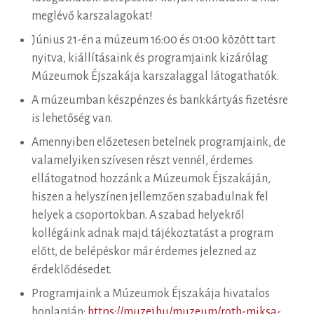
meglévő karszalagokat!
Június 21-én a múzeum 16:00 és 01:00 között tart
nyitva, kiállításaink és programjaink kizárólag
Múzeumok Éjszakája karszalaggal látogathatók.
A múzeumban készpénzes és bankkártyás fizetésre
is lehetőség van.
Amennyiben előzetesen betelnek programjaink, de
valamelyiken szívesen részt vennél, érdemes
ellátogatnod hozzánk a Múzeumok Éjszakáján,
hiszen a helyszínen jellemzően szabadulnak fel
helyek a csoportokban. A szabad helyekről
kollégáink adnak majd tájékoztatást a program
előtt, de belépéskor már érdemes jelezned az
érdeklődésedet.
Programjaink a Múzeumok Éjszakája hivatalos
honlapján:
https://muzej.hu/muzeum/roth-miksa-