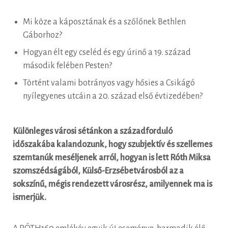
Mi köze a káposztának és a szőlőnek Bethlen
Gáborhoz?
Hogyan élt egy cseléd és egy úrinő a 19. század
második felében Pesten?
Történt valami botrányos vagy hősies a Csikágó
nyílegyenes utcáin a 20. század első évtizedében?
Különleges városi sétánkon a századforduló
időszakába kalandozunk, hogy szubjektív és szellemes
szemtanúk meséljenek arról, hogyan is lett Róth Miksa
szomszédságából, Külső-Erzsébetvárosból az a
sokszínű, mégis rendezett városrész, amilyennek ma is
ismerjük.