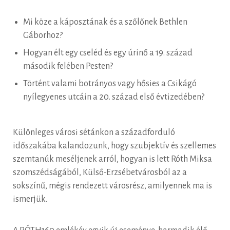
Mi köze a káposztának és a szőlőnek Bethlen
Gáborhoz?
Hogyan élt egy cseléd és egy úrinő a 19. század
második felében Pesten?
Történt valami botrányos vagy hősies a Csikágó
nyílegyenes utcáin a 20. század első évtizedében?
Különleges városi sétánkon a századforduló
időszakába kalandozunk, hogy szubjektív és szellemes
szemtanúk meséljenek arról, hogyan is lett Róth Miksa
szomszédságából, Külső-Erzsébetvárosból az a
sokszínű, mégis rendezett városrész, amilyennek ma is
ismerjük.