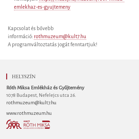
emlekhaz-es-gyujtemeny
Kapcsolat és bővebb
információ:
rothmuzeum@kult7.hu
A programváltoztatás jogát fenntartjuk!
HELYSZÍN
Róth Miksa Emlékház és Gyűjtemény
1078 Budapest, Nefelejcs utca 26.
rothmuzeum@kult7.hu
www.rothmuzeum.hu