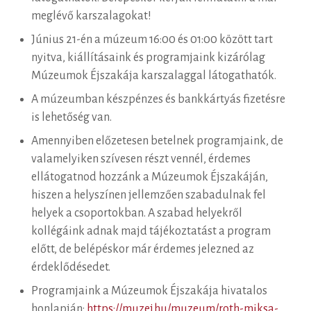
meglévő karszalagokat!
Június 21-én a múzeum 16:00 és 01:00 között tart
nyitva, kiállításaink és programjaink kizárólag
Múzeumok Éjszakája karszalaggal látogathatók.
A múzeumban készpénzes és bankkártyás fizetésre
is lehetőség van.
Amennyiben előzetesen betelnek programjaink, de
valamelyiken szívesen részt vennél, érdemes
ellátogatnod hozzánk a Múzeumok Éjszakáján,
hiszen a helyszínen jellemzően szabadulnak fel
helyek a csoportokban. A szabad helyekről
kollégáink adnak majd tájékoztatást a program
előtt, de belépéskor már érdemes jelezned az
érdeklődésedet.
Programjaink a Múzeumok Éjszakája hivatalos
honlapján:
https://muzej.hu/muzeum/roth-miksa-