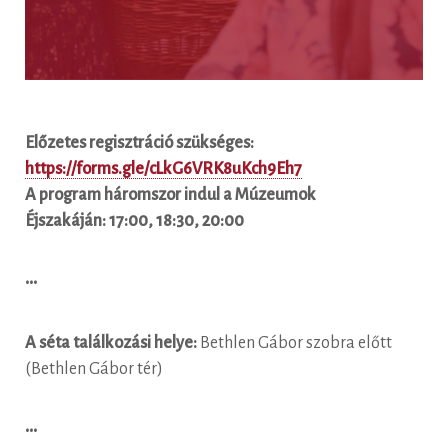
Előzetes regisztráció szükséges:
https://forms.gle/cLkG6VRK8uKch9Eh7
A program háromszor indul a Múzeumok
Éjszakáján: 17:00, 18:30, 20:00
•••
A séta találkozási helye:
Bethlen Gábor szobra előtt
(Bethlen Gábor tér)
•••