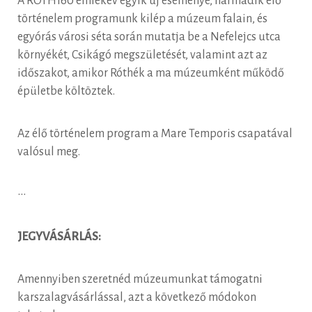
A RÓTH160 emlékév egyik új eseménye, harmadik élő
történelem programunk kilép a múzeum falain, és
egyórás városi séta során mutatja be a Nefelejcs utca
környékét, Csikágó megszületését, valamint azt az
időszakot, amikor Róthék a ma múzeumként működő
épületbe költöztek.
Az élő történelem program a Mare Temporis csapatával
valósul meg.
•••
JEGYVÁSÁRLÁS:
Amennyiben szeretnéd múzeumunkat támogatni
karszalagvásárlással, azt a következő módokon