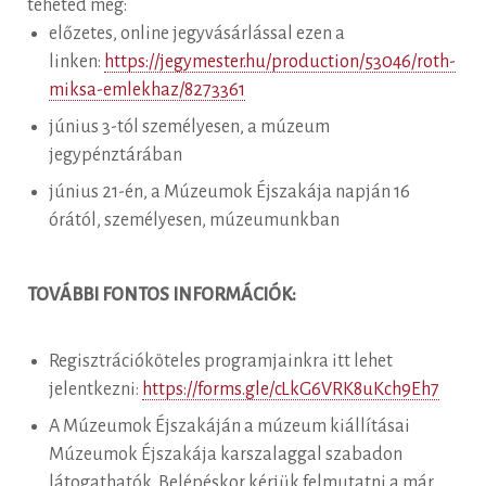
teheted meg:
előzetes, online jegyvásárlással ezen a
linken:
https://jegymester.hu/production/53046/roth-
miksa-emlekhaz/8273361
június 3-tól személyesen, a múzeum
jegypénztárában
június 21-én, a Múzeumok Éjszakája napján 16
órától, személyesen, múzeumunkban
TOVÁBBI FONTOS INFORMÁCIÓK:
Regisztrációköteles programjainkra itt lehet
jelentkezni:
https://forms.gle/cLkG6VRK8uKch9Eh7
A Múzeumok Éjszakáján a múzeum kiállításai
Múzeumok Éjszakája karszalaggal szabadon
látogathatók. Belépéskor kérjük felmutatni a már