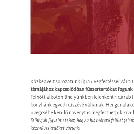
Közkedvelt sorozatunk újra üvegfestéssel vár tit
témájához kapcsolódóan fűszertartókat fogunk 
Felnőtt alkotóműhelyünkben fejenként 4 darab f
konyhánk egyedi díszévé váljanak. Henger alakú,
üvegcsébe kerülő növényt is megfesthetjük kívül
Felhívjuk figyelmeteket, hogy a kis méretű felület jele
kézműveskedőket várunk!