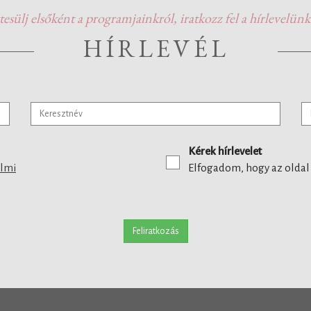
tesülj elsőként a programjainkról, iratkozz fel a hírlevelünk
HÍRLEVÉL
Kérek hírlevelet
elmi
Elfogadom, hogy az oldal
Feliratkozás