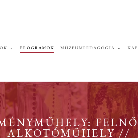
SOK
PROGRAMOK
MÚZEUMPEDAGÓGIA
KA
MÉNYMŰHELY: FELN
ALKOTÓMŰHELY //