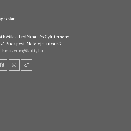
apcsolat
óth Miksa Emlékház és Gyűjtemény
78 Budapest, Nefelejcs utca 26.
othmuzeum@kult7.hu