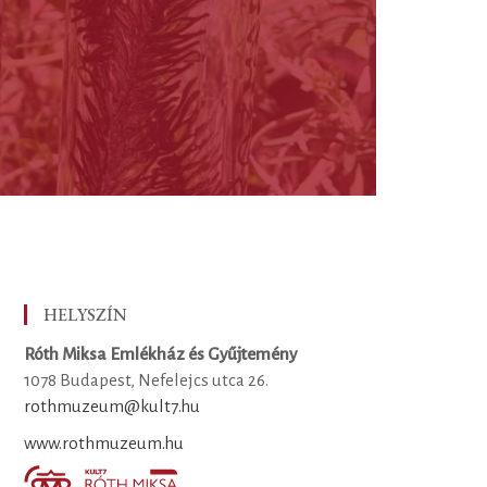
HELYSZÍN
Róth Miksa Emlékház és Gyűjtemény
1078 Budapest, Nefelejcs utca 26.
rothmuzeum@kult7.hu
www.rothmuzeum.hu