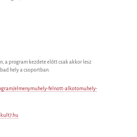
en, a program kezdete előtt csak akkor lesz
bad hely a csoportban.
program/elmenymuhely-felnott-alkotomuhely-
ult7.hu