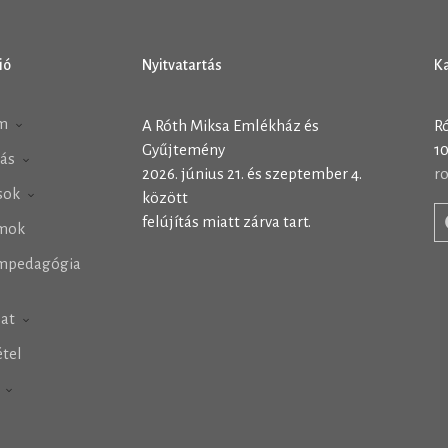
ió
Nyitvatartás
K
m
A Róth Miksa Emlékház és
R
Gyűjtemény
10
tás
2026. június 21. és szeptember 4.
r
ások
között
felújítás miatt zárva tart.
mok
mpedagógia
lat
tel
h