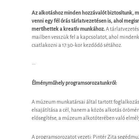
Az alkotáshoz minden hozzávalót biztosítunk, mi
venni egy fél órás tárlatvezetésen is, ahol megis
mertíhettek a kreatív munkához.
A tárlatvezetés
mailben vesszük fel a kapcsolatot, ahol mindenki
csatlakozni a 17:30-kor kezdődő sétához.
•••
Élményműhely programsorozatunkról:
A múzeum munkatársai által tartott foglalkozá
elsajátítása a cél, hanem a közös alkotás öröm
elősegítése, a múzeum alkotóterében való elmély
A programsorozatot vezeti: Pintér Zita segédm