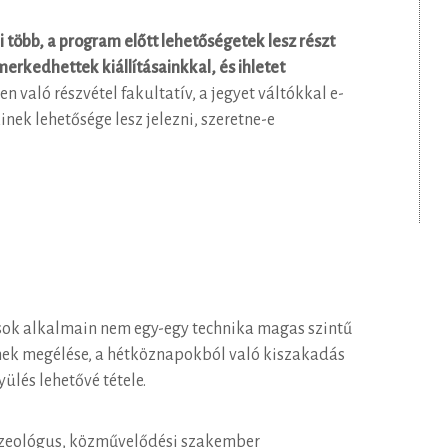
 több, a program előtt lehetőségetek lesz részt
merkedhettek kiállításainkkal, és ihletet
en való részvétel fakultatív, a jegyet váltókkal e-
nek lehetősége lesz jelezni, szeretne-e
sok alkalmain nem egy-egy technika magas szintű
ének megélése, a hétköznapokból való kiszakadás
ülés lehetővé tétele.
uzeológus, közművelődési szakember