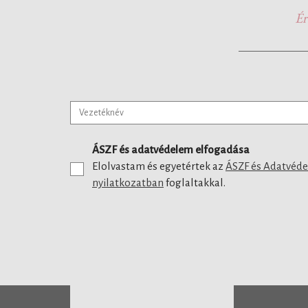
Ér
ÁSZF és adatvédelem elfogadása
Elolvastam és egyetértek az
ÁSZF és Adatvéd
nyilatkozatban
foglaltakkal.