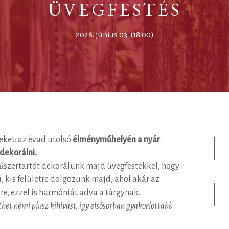
ÜVEGFESTÉS
2026. június 03. (18:00)
eket: az évad utolsó
élményműhelyén a nyár
dekorálni.
űszertartót dekorálunk majd üvegfestékkel, hogy
 kis felületre dolgozunk majd, ahol akár az
re, ezzel is harmóniát adva a tárgynak.
nthet némi plusz kihívást, így elsősorban gyakorlottabb