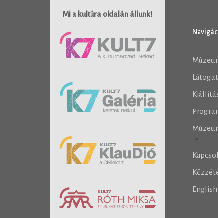
Mi a kultúra oldalán állunk!
Navigác
Múzeu
Látoga
Kiállít
Progra
Múzeu
Kapcso
Közzété
Englis