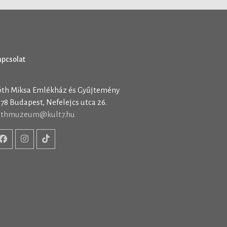
apcsolat
óth Miksa Emlékház és Gyűjtemény
78 Budapest, Nefelejcs utca 26.
othmuzeum@kult7.hu