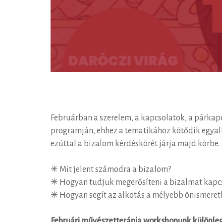
Februárban a szerelem, a kapcsolatok, a párka
programján, ehhez a tematikához kötődik egya
ezúttal a bizalom kérdéskörét járja majd körbe.
✳︎ Mit jelent számodra a bizalom?
✳︎
Hogyan tudjuk megerősíteni a bizalmat kap
✳︎
Hogyan segít az alkotás a mélyebb önismeret
Februári művészetterápia workshopunk különlege