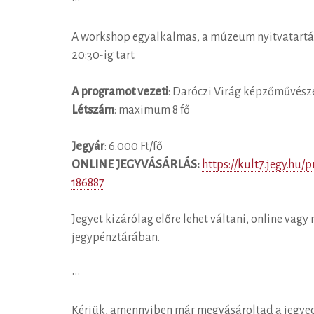
•••
A workshop egyalkalmas, a múzeum nyitvatartási 
20:30-ig tart.
A programot vezeti
: Daróczi Virág képzőművész
Létszám
: maximum 8 fő
Jegyár
: 6.000 Ft/fő
ONLINE JEGYVÁSÁRLÁS:
https://kult7.jegy.h
186887
Jegyet kizárólag előre lehet váltani, online va
jegypénztárában.
•••
Kérjük, amennyiben már megvásároltad a jegyedet,