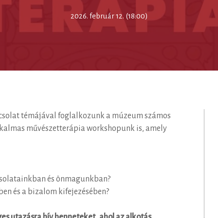
2026. február 12. (18:00)
pcsolat témájával foglalkozunk a múzeum számos
lkalmas művészetterápia workshopunk is, amely
csolatainkban és önmagunkban?
ben és a bizalom kifejezésében?
s utazásra hív benneteket, ahol az alkotás