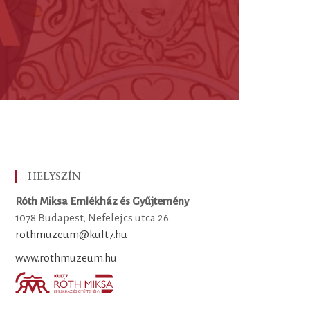
HELYSZÍN
Róth Miksa Emlékház és Gyűjtemény
1078 Budapest, Nefelejcs utca 26.
rothmuzeum@kult7.hu
www.rothmuzeum.hu