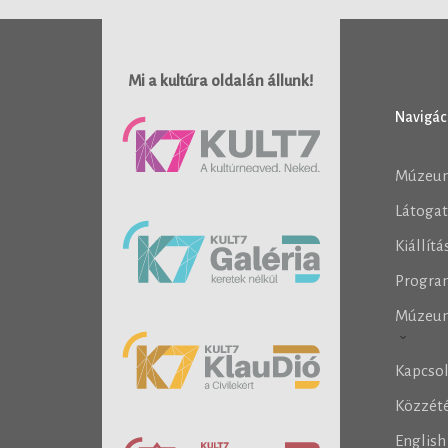
Mi a kultúra oldalán állunk!
Navigác
Múzeu
Látoga
Kiállít
Progra
Múzeu
Kapcso
Közzété
Englis