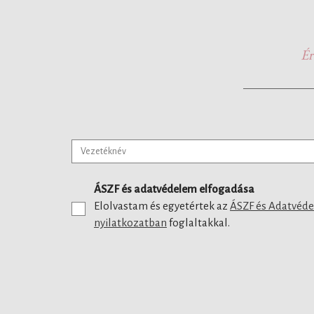
Ér
ÁSZF és adatvédelem elfogadása
Elolvastam és egyetértek az
ÁSZF és Adatvéd
nyilatkozatban
foglaltakkal.