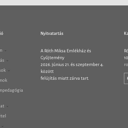
ió
Nyitvatartás
K
m
A Róth Miksa Emlékház és
R
Gyűjtemény
10
tás
2026. június 21. és szeptember 4.
r
ások
között
felújítás miatt zárva tart.
mok
mpedagógia
lat
tel
h