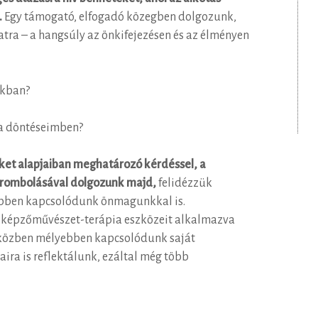
.
Egy támogató, elfogadó közegben dolgozunk,
atra – a hangsúly az önkifejezésen és az élményen
nkban?
a döntéseimben?
ket alapjaiban meghatározó kérdéssel, a
lerombolásával dolgozunk majd,
felidézzük
ebben kapcsolódunk önmagunkkal is.
 képzőművészet-terápia eszközeit alkalmazva
miközben mélyebben kapcsolódunk saját
ira is reflektálunk, ezáltal még több