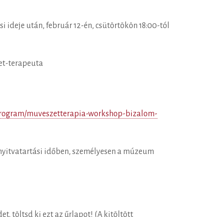
ideje után, február 12-én, csütörtökön 18:00-tól
et-terapeuta
u/program/muveszetterapia-workshop-bizalom-
gy nyitvatartási időben, személyesen a múzeum
 töltsd ki ezt az űrlapot! (A kitöltött