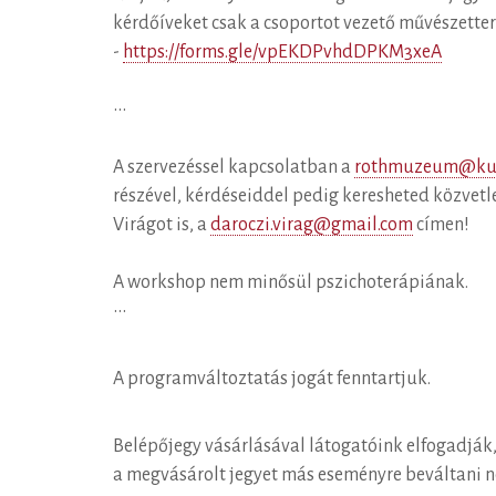
kérdőíveket csak a csoportot vezető művészetter
-
https://forms.gle/vpEKDPvhdDPKM3xeA
•••
A szervezéssel kapcsolatban a
rothmuzeum@kul
részével, kérdéseiddel pedig keresheted közvetl
Virágot is, a
daroczi.virag@gmail.com
címen!
A workshop nem minősül pszichoterápiának.
•••
A programváltoztatás jogát fenntartjuk.
Belépőjegy vásárlásával látogatóink elfogadják,
a megvásárolt jegyet más eseményre beváltani n