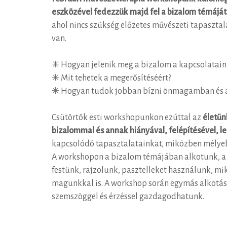
eszközével fedezzük majd fel a bizalom témáját
ahol nincs szükség előzetes művészeti tapasztal
van.
✳︎
Hogyan jelenik meg a bizalom a kapcsolatai
✳︎
Mit tehetek a megerősítéséért?
✳︎
Hogyan tudok jobban bízni önmagamban és 
Csütörtök esti workshopunkon ezúttal az
életün
bizalommal és annak hiányával, felépítésével, 
kapcsolódó tapasztalatainkat, miközben mély
A workshopon a bizalom témájában alkotunk, a
festünk, rajzolunk, pasztelleket használunk, 
magunkkal is. A workshop során egymás alkotása
szemszöggel és érzéssel gazdagodhatunk.