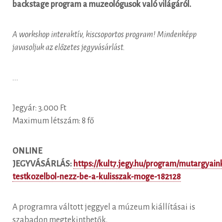
backstage program a muzeológusok való világáról.
A workshop interaktív, kiscsoportos program! Mindenképp
javasoljuk az előzetes jegyvásárlást.
...
Jegyár: 3.000 Ft
Maximum létszám: 8 fő
ONLINE
JEGYVÁSÁRLÁS:
https://kult7.jegy.hu/program/mutargyain
testkozelbol-nezz-be-a-kulisszak-moge-182128
A programra váltott jeggyel a múzeum kiállításai is
szabadon megtekinthetők.