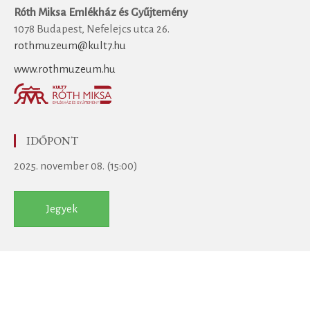
Róth Miksa Emlékház és Gyűjtemény
1078 Budapest, Nefelejcs utca 26.
rothmuzeum@kult7.hu
www.rothmuzeum.hu
IDŐPONT
2025. november 08. (15:00)
Jegyek