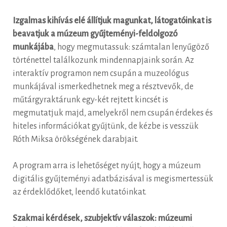
Izgalmas kihívás elé állítjuk magunkat, látogatóinkat is
beavatjuk a múzeum gyűjteményi-feldolgozó
munkájába
, hogy megmutassuk: számtalan lenyűgöző
történettel találkozunk mindennapjaink során. Az
interaktív programon nem csupán a muzeológus
munkájával ismerkedhetnek meg a résztvevők, de
műtárgyraktárunk egy-két rejtett kincsét is
megmutatjuk majd, amelyekről nem csupán érdekes és
hiteles információkat gyűjtünk, de kézbe is vesszük
Róth Miksa örökségének darabjait.
A program arra is lehetőséget nyújt, hogy a múzeum
digitális gyűjteményi adatbázisával is megismertessük
az érdeklődőket, leendő kutatóinkat.
Szakmai kérdések, szubjektív válaszok: múzeumi