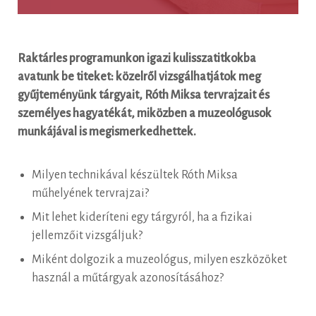
Raktárles programunkon igazi kulisszatitkokba
avatunk be titeket: közelről vizsgálhatjátok meg
gyűjteményünk tárgyait, Róth Miksa tervrajzait és
személyes hagyatékát, miközben a muzeológusok
munkájával is megismerkedhettek.
Milyen technikával készültek Róth Miksa
műhelyének tervrajzai?
Mit lehet kideríteni egy tárgyról, ha a fizikai
jellemzőit vizsgáljuk?
Miként dolgozik a muzeológus, milyen eszközöket
használ a műtárgyak azonosításához?