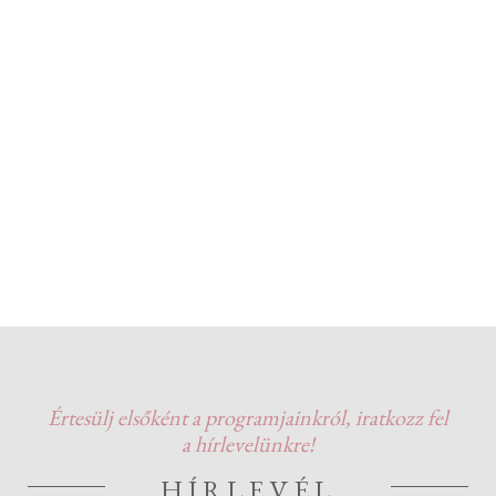
Értesülj elsőként a programjainkról, iratkozz fel
a hírlevelünkre!
HÍRLEVÉL