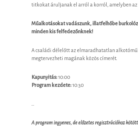
titkokat áruljanak el arról a korról, amelyben az
Műalkotásokat vadászunk, illatfelhőbe burkolózu
minden kis felfedezőnknek!
A családi délelőtt az elmaradhatatlan alkotómű
megtervezheti magának közös címerét.
Kapunyitás:
10:00
Program kezdete:
10:30
...
A program ingyenes, de előzetes regisztrációhoz kötött