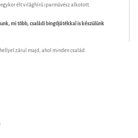
 egykor élt világhírű iparművész alkotott.
nk, mi több, családi bingójátékkal is készülünk
hellyel zárul majd, ahol minden család
.