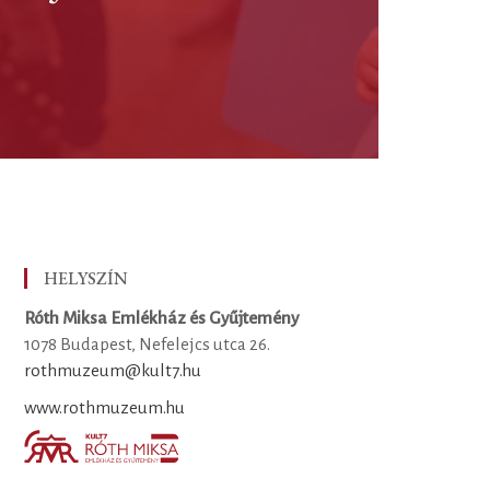
HELYSZÍN
Róth Miksa Emlékház és Gyűjtemény
1078 Budapest, Nefelejcs utca 26.
rothmuzeum@kult7.hu
www.rothmuzeum.hu