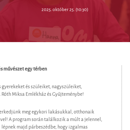
2025. október 25. (10:30)
és művészet egy térben
s gyerekeket és szüleiket, nagyszüleiket,
 a Róth Miksa Emlékház és Gyűjteménybe!
smerkedjünk meg egykori lakásukkal, otthonaik
el! A program során találkozik a múlt a jelennel,
ai lépnek majd párbeszédbe, hogy izgalmas