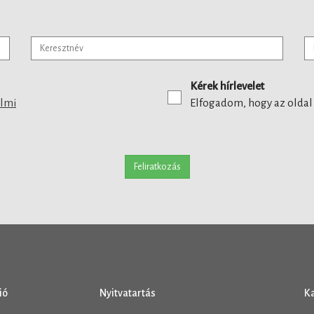
Kérek hírlevelet
elmi
Elfogadom, hogy az oldal
Feliratkozás
ió
Nyitvatartás
K