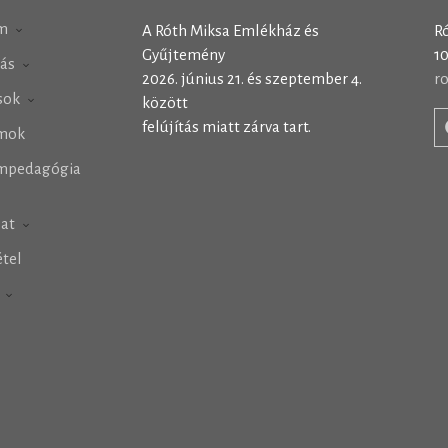
m
A Róth Miksa Emlékház és
R
Gyűjtemény
10
tás
2026. június 21. és szeptember 4.
r
ások
között
felújítás miatt zárva tart.
mok
mpedagógia
lat
tel
h