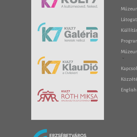
Múzeu
Látoga
Kiállít
Progra
Múzeu
Kapcso
Közzété
Englis