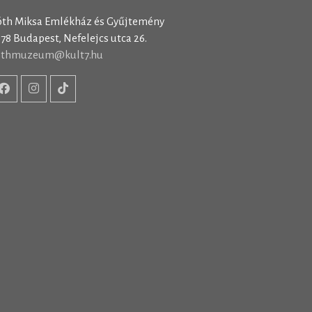
óth Miksa Emlékház és Gyűjtemény
78 Budapest, Nefelejcs utca 26.
othmuzeum@kult7.hu