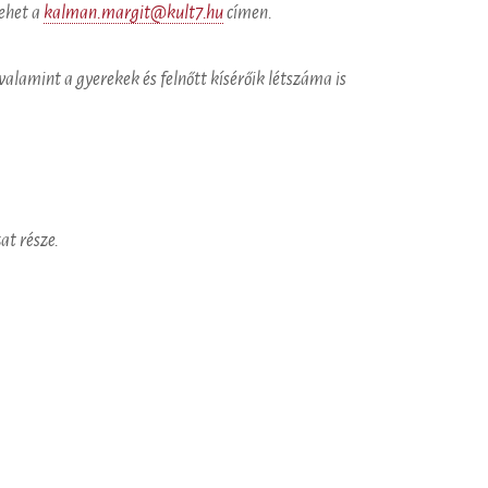
ehet a
kalman.margit@kult7.hu
címen.
valamint a gyerekek és felnőtt kísérőik létszáma is
t része.