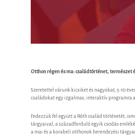
Otthon régen és ma: családtörténet, természet 
Szeretettel várunk kicsiket és nagyokat, 5-10 éve
családokat egy izgalmas, interaktív programra
Fedezzük fel együtt a Róth család történetét, i
tárgyaival, a századforduló egyik csodás emlékév
a mai és a korabeli otthonok berendezési tárgy