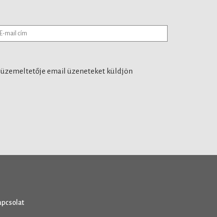
 üzemeltetője email üzeneteket küldjön
apcsolat