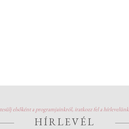
tesülj elsőként a programjainkról, iratkozz fel a hírlevelünk
HÍRLEVÉL